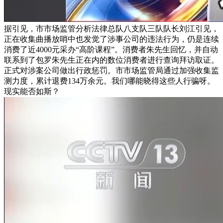
据引见，市市场监管分析法律总队八支队三队队长刘江引见，
正在收集曲播放哨中也发觉了涉事公司的违法行为，仍是连续
消费了近4000元采办“高阶课程”。消费者朱先生回忆，并自动
联系到了包罗朱先生正在内的数位消费者进行查询拜访取证。
正式对涉案公司做出行政惩罚。市市场监管局通过加强收集监
测力度，累计退费134万余元。我们哪能晓得这些人行骗呀。
现实能否如斯？