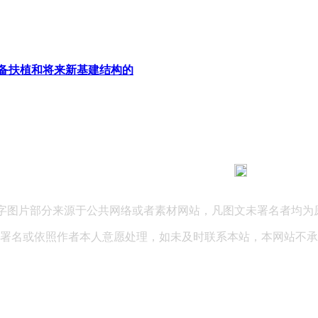
备扶植和将来新基建结构的
183 9181 6005
客服热线：
03 公司地址：陕西省咸阳市秦都区世纪大道华宇双子星A座 法律
文字图片部分来源于公共网络或者素材网站，凡图文未署名者均为
署名或依照作者本人意愿处理，如未及时联系本站，本网站不承