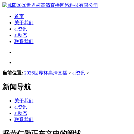
首页
关于我们
ai资讯
ai动态
联系我们
当前位置:
2026世界杯高清直播
>
ai资讯
>
新闻导航
关于我们
ai资讯
ai动态
联系我们
据黄仁勋正在文中的阐述