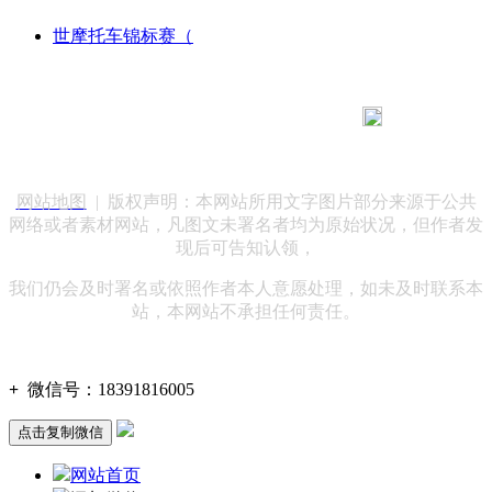
世摩托车锦标赛（
183 9181 6005
客服热线：
客服QQ：10014803 公司地址：陕西省咸阳市秦都区世纪大
道华宇双子星A座 法律顾问：陕西润丰律师事务所
网站地图
| 版权声明：本网站所用文字图片部分来源于公共
网络或者素材网站，凡图文未署名者均为原始状况，但作者发
现后可告知认领，
我们仍会及时署名或依照作者本人意愿处理，如未及时联系本
站，本网站不承担任何责任。
+
微信号：
18391816005
点击复制微信
网站首页