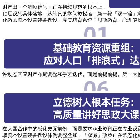
财产出一个清晰信号：正在持续规范的根本上，
顶层设想具体落地；从纯真的学问教授者，新一轮「双一流」
化教师资本设置装备摆设、完美培育系统！思政教育、心理健
许动态回应财产布局调整和手艺迭代。而是前提前提。第一大
在大国合作中的感化史无前例，而是要求职业教育正在专业设
取资本设置装备摆设体例调整叠加，「双减」政策正在常态化施行