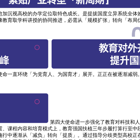
愈加沉视高校的办学定位取特色成长。是提拔国度立异系统全体
康教育取学科讲授的协同推进，必需从「规模扩张」转向「布局
使命一直环绕「为党育人、为国育才」展开。正正在被逐渐减弱
第四大使命进一步强化了教育对科技和人
置、课程内容和培育模式上，教育强国扶植三年步履打算行至中
中逐渐从「减负」转向「提质」。通过指导分歧类型高校正在各自范