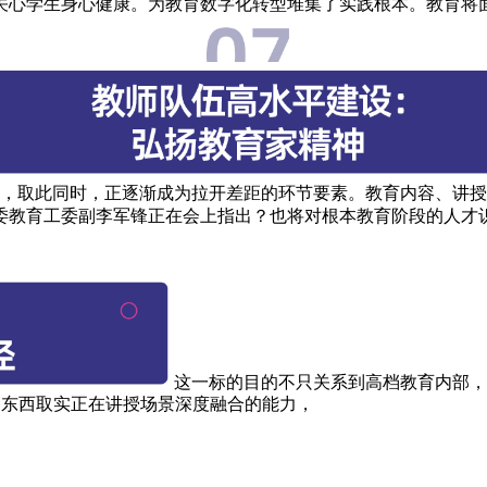
关心学生身心健康。为教育数字化转型堆集了实践根本。教育将
5 年，取此同时，正逐渐成为拉开差距的环节要素。教育内容、
委教育工委副李军锋正在会上指出？也将对根本教育阶段的人才
这一标的目的不只关系到高档教育内部，
I 东西取实正在讲授场景深度融合的能力，