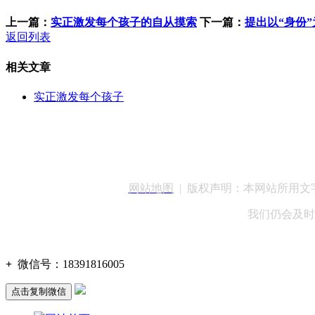
上一篇：
实正激发每个孩子的自从摸索
下一篇：
提出以“身份
返回列表
相关文章
实正激发每个孩子
客服QQ：100148
网站地图
| 版权声明：本网站所用
我们仍会及时
+
微信号：
18391816005
点击复制微信