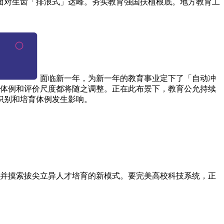
面对生齿「排浪式」达峰。夯实教育强国扶植根底。地方教育工
面临新一年，为新一年的教育事业定下了「自动冲
讲授体例和评价尺度都将随之调整。正在此布景下，教育公允持续
识别和培育体例发生影响。
并摸索拔尖立异人才培育的新模式。要完美高校科技系统，正