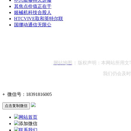
不只能够持久进修
其焦点价值正在于
姬械机科技合股人
HTCVIVE取和英特尔联
国挪动通信无限公
客服QQ：100148
网站地图
| 版权声明：本网站所用
我们仍会及时
+
微信号：
18391816005
点击复制微信
网站首页
添加微信
联系我们