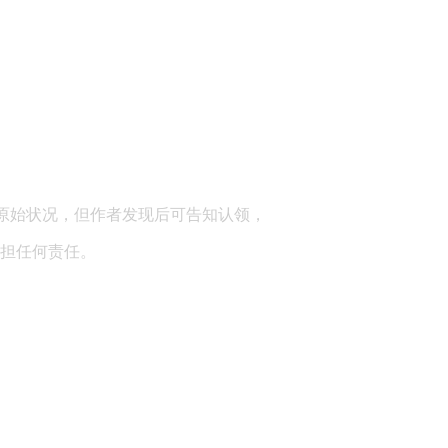
顾问：陕西润丰律师事务所
原始状况，但作者发现后可告知认领，
担任何责任。