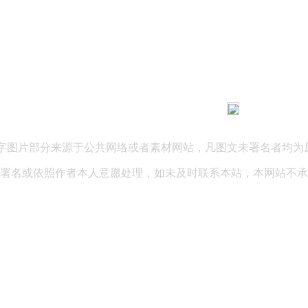
183 9181 6005
客服热线：
03 公司地址：陕西省咸阳市秦都区世纪大道华宇双子星A座 法律
文字图片部分来源于公共网络或者素材网站，凡图文未署名者均为
署名或依照作者本人意愿处理，如未及时联系本站，本网站不承