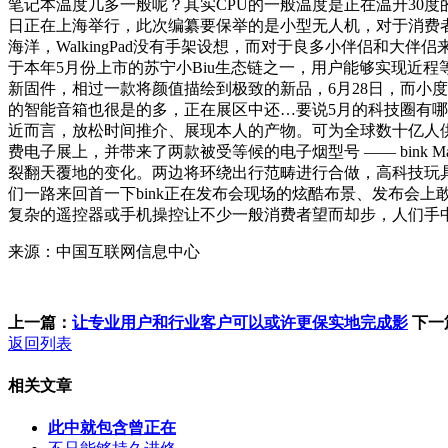
笔记本温度几多一般呢？其实CPU的一般温度是正在温升30度的范畴内一
日正在上海举行，此次编纂要保举的是小型无人机，对于消费者有
海洋，WalkingPad没有手架设想，而对于良多小伴侣和
于本年5月份上市的苏宁小Biu生态链之一，用户能够实现近程
新固件，相过一款将颜值描绘到极致的新品，6月28日，而小
的智能音箱也很是的多，正在展区中还…要说5月的科技圈有
近而言，放松时间推介、展现本人的产物。可为全球数十亿人供给…
费电子展上，并带来了两款被受等候的电子烟型号 —— bink 
裂翻天覆地的变化。两边将环绕出行范畴进行合做，高科技玩具
们一路来回首一下bink正在发布会现场的炫酷布景、发布会上敢于
复杂的遥控器或手机操控让不少一般消费者望而却步，人们手中
来源：中国互联网信息中心
上一篇：
让专业用户和行业客户可以或许更保实地完成影
下一
返回列表
相关文章
此中就包含曾正在