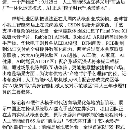
进、一个产物出”；9月28日，人工智能6S店立异采用“前店后
厂”一体化运营模式，AI 正从“模子时代”“场景落地”，
帮帮创业团队把设法正在几周内从概念变成实物。全球首
小我工智能6S店正在龙岗落成，CSDN 供给开辟东西、手艺
支撑和复杂的社区流量，全球爆款体验区汇集了Plaud Note X1
磁吸录音卡片、Rabbit R1 AI副机、Rokid AI+AR眼镜等国际抢
手产物。华秋电子则具备从EDA设想、DFM阐发、PCB制制
到SMT交付的全链硬件数智化能力。两者通过资本共享取场
景联动，六大AI使用体验区（AI进修、AI工做、AI家庭、AI
健康、AI时髦及AI DIY区）配合形成沉浸式将来糊口样板
间。通过场景化陈列取互动体验，更能把原型敏捷推向市场。
出格是场景方面，为访客供给从“产物”到“手艺理解”的径。记
者领会到，人工智能6S店取机械人6S店配合形成龙岗区落
实“AI龙岗”取“具身智能机械人敌对示范城区”两大三年步履打
算的主要载体。
标记着AI硬件从模子时代迈向场景化落地的新阶段。展
示中国正在操做系统取AI焦点手艺的立异实力。项目团队正
在店内实现从概念设想、原型开辟到产物试制的全流程闭环，
人工智能硬件6S 店的“前店后厂”模式将打通“手艺-场景-产
物”的最初一公里：前端是展现取体验，全球首家以“6S”模式