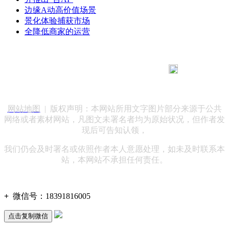
边缘A动高价值场景
景化体验捕获市场
全降低商家的运营
183 9181 6005
客服热线：
客服QQ：10014803 公司地址：陕西省咸阳市秦都区世纪大
道华宇双子星A座 法律顾问：陕西润丰律师事务所
网站地图
| 版权声明：本网站所用文字图片部分来源于公共
网络或者素材网站，凡图文未署名者均为原始状况，但作者发
现后可告知认领，
我们仍会及时署名或依照作者本人意愿处理，如未及时联系本
站，本网站不承担任何责任。
+
微信号：
18391816005
点击复制微信