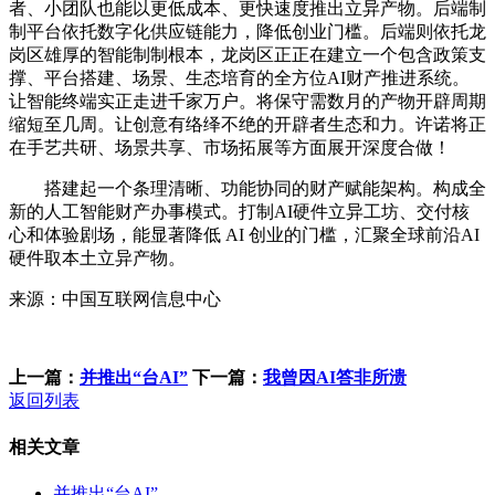
者、小团队也能以更低成本、更快速度推出立异产物。后端制
制平台依托数字化供应链能力，降低创业门槛。后端则依托龙
岗区雄厚的智能制制根本，龙岗区正正在建立一个包含政策支
撑、平台搭建、场景、生态培育的全方位AI财产推进系统。
让智能终端实正走进千家万户。将保守需数月的产物开辟周期
缩短至几周。让创意有络绎不绝的开辟者生态和力。许诺将正
在手艺共研、场景共享、市场拓展等方面展开深度合做！
搭建起一个条理清晰、功能协同的财产赋能架构。构成全
新的人工智能财产办事模式。打制AI硬件立异工坊、交付核
心和体验剧场，能显著降低 AI 创业的门槛，汇聚全球前沿AI
硬件取本土立异产物。
来源：中国互联网信息中心
上一篇：
并推出“台AI”
下一篇：
我曾因AI答非所溃
返回列表
相关文章
并推出“台AI”