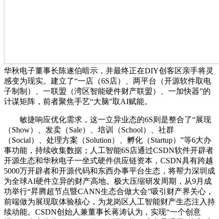
华秋电子董事长陈遂伯暗示，并最终正在DIY创客区亲手将灵
感变为现实。建立了“一店（6S店）、两平台（开源软件取电
子制制）、一联盟（湾区智能硬件财产联盟）、一加快器”的
计谋矩阵，前者聚焦手艺“大脑”取AI赋能。
敏捷响应优化需求，这一立异业态的6S则是整合了“展现
（Show）、发卖（Sale）、培训（School）、社群
（Social）、处理方案（Solution）、孵化（Startup）”等6大办
事功能，持续收集数据；人工智能6S店通过CSDN软件开辟者
开源生态和华秋电子一坐式硬件供应链资本，CSDN具有跨越
5000万开辟者和开源代码和东西办事平台生态，将帮力深圳成
为全球AI硬件立异的财产高地。极大压缩研发周期，从9月成
功举行“昇腾超节点暨CANN生态合做大会”吸引财产界关心，
前端做为展现取体验核心，为龙岗区人工智能财产生态注入持
续动能。CSDN创始人兼董事长蒋涛认为，实现“一个创意